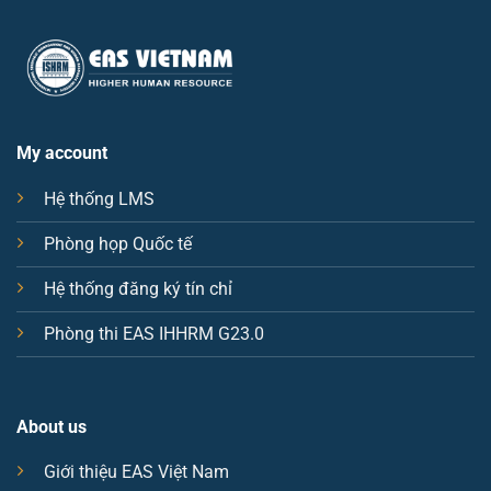
l
E
m
a
i
l
My account
Hệ thống LMS
Phòng họp Quốc tế
Hệ thống đăng ký tín chỉ
Phòng thi EAS IHHRM G23.0
About us
Giới thiệu EAS Việt Nam