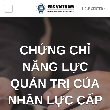
Bỏ
HELP CENTER
qua
nội
dung
CHỨNG CHỈ
NĂNG LỰC
QUẢN TRỊ CỦA
NHÂN LỰC CẤP