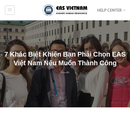
Bỏ
HELP CENTER
qua
nội
dung
7 Khác Biệt Khiến Bạn Phải Chọn EAS
Việt Nam Nếu Muốn Thành Công