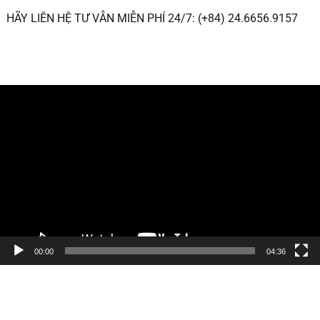
HÃY LIÊN HỆ TƯ VẪN MIỄN PHÍ 24/7: (+84) 24.6656.9157
Trình
chơi
Video
00:00
04:36