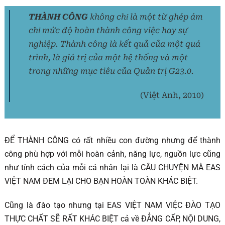
THÀNH CÔNG
không chỉ là một từ ghép ám
chỉ mức độ hoàn thành công việc hay sự
nghiệp. Thành công là kết quả của một quá
trình, là giá trị của một hệ thống và một
trong những mục tiêu của Quản trị G23.0.
(Việt Anh, 2010)
ĐỂ THÀNH CÔNG có rất nhiều con đường nhưng để thành
công phù hợp với mỗi hoàn cảnh, năng lực, nguồn lực cũng
như tính cách của mỗi cá nhân lại là CÂU CHUYỆN MÀ EAS
VIỆT NAM ĐEM LẠI CHO BẠN HOÀN TOÀN KHÁC BIỆT.
Cũng là đào tạo nhưng tại EAS VIỆT NAM VIỆC ĐÀO TẠO
THỰC CHẤT SẼ RẤT KHÁC BIỆT cả về ĐẲNG CẤP, NỘI DUNG,