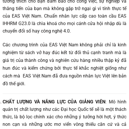
tương thích cho bạn đảm bảo cho công việc, sự nghiệp và
thăng tiến của bạn mà không gặp trở ngại gì vì tính thực tế
của EAS Việt Nam. Chuẩn nhân lực cấp cao toàn cầu EAS
IHHRM G23.0 là chìa khoá cho mọi cánh cửa hội nhập dù là
chuyển đổi số hay công nghệ 4.0.
Các chương trình của EAS Việt Nam không phải chỉ là kinh
nghiệm từ sách vở hay đúc kết từ đối thủ cạnh tranh mà là
giá trị của thành công và nghiên cứu hàng nhiều thập kỷ đã
hun đúc và kiểm chứng bởi thực tế khắc nghiệt giống như
cách mà EAS Việt Nam đã đưa nguồn nhân lực Việt lên bản
đồ thế giới.
CHẤT LƯỢNG VÀ NĂNG LỰC CỦA GIẢNG VIÊN
: Mô hình
quản trị chất lượng như các Đại học Quốc tế sẽ là một thách
thức, là bộ lọc chính xác cho những ý tưởng hời hợt, ý thức
non cạn và những ước mơ viển vông thiếu căn cứ và cả