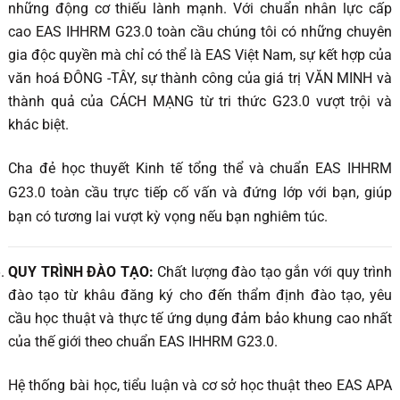
những động cơ thiếu lành mạnh. Với chuẩn nhân lực cấp
cao EAS IHHRM G23.0 toàn cầu chúng tôi có những chuyên
gia độc quyền mà chỉ có thể là EAS Việt Nam, sự kết hợp của
văn hoá ĐÔNG -TÂY, sự thành công của giá trị VĂN MINH và
thành quả của CÁCH MẠNG từ tri thức G23.0 vượt trội và
khác biệt.
Cha đẻ học thuyết Kinh tế tổng thể và chuẩn EAS IHHRM
G23.0 toàn cầu trực tiếp cố vấn và đứng lớp với bạn, giúp
bạn có tương lai vượt kỳ vọng nếu bạn nghiêm túc.
QUY TRÌNH ĐÀO TẠO:
Chất lượng đào tạo gắn với quy trình
đào tạo từ khâu đăng ký cho đến thẩm định đào tạo, yêu
cầu học thuật và thực tế ứng dụng đảm bảo khung cao nhất
của thế giới theo chuẩn EAS IHHRM G23.0.
Hệ thống bài học, tiểu luận và cơ sở học thuật theo EAS APA