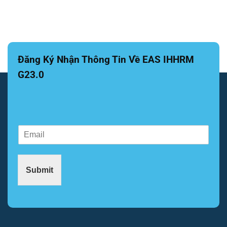
Đăng Ký Nhận Thông Tin Về EAS IHHRM
G23.0
E
E
m
m
a
a
i
i
l
Submit
l
E
*
m
a
i
l
*