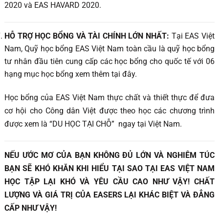
2020 và EAS HAVARD 2020.
HỖ TRỢ HỌC BỔNG VÀ TÀI CHÍNH LỚN NHẤT:
Tại EAS Việt
Nam, Quỹ học bổng EAS Việt Nam toàn cầu là quỹ học bổng
tư nhân đầu tiên cung cấp các học bổng cho quốc tế với 06
hạng mục học bổng xem thêm tại đây.
Học bổng của EAS Việt Nam thực chất và thiết thực để đưa
cơ hội cho Công dân Việt được theo học các chương trình
được xem là “DU HỌC TẠI CHỖ” ngay tại Việt Nam.
NẾU ƯỚC MƠ CỦA BẠN KHÔNG ĐỦ LỚN VÀ NGHIÊM TÚC
BẠN SẼ KHÓ KHĂN KHI HIỂU TẠI SAO TẠI EAS VIỆT NAM
HỌC TẬP LẠI KHÓ VÀ YÊU CẦU CAO NHƯ VẬY! CHẤT
LƯỢNG VÀ GIÁ TRỊ CỦA EASERS LẠI KHÁC BIỆT VÀ ĐẲNG
CẤP NHƯ VẬY!