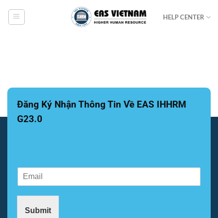
Bỏ
HELP CENTER
qua
nội
dung
Đăng Ký Nhận Thông Tin Về EAS IHHRM
G23.0
E
E
m
m
a
a
i
i
l
Submit
l
E