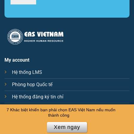
*
m
a
i
l
E
m
a
i
l
My account
Hệ thống LMS
Phòng họp Quốc tế
Hệ thống đăng ký tín chỉ
Phòng thi EAS IHHRM G23.0
7 Khác biệt khiến bạn phải chọn EAS Việt Nam nếu muốn
thành công
Xem ngay