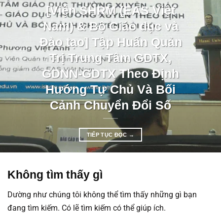
[Viện SHRM (EAS Việt
Nam) & Bộ Giáo dục và
Đào tạo] Tập Huấn Quản
Trị Trung Tâm GDTX,
GDNN-GDTX Theo Định
Hướng Tự Chủ Và Bối
Cảnh Chuyển Đổi Số
TIẾP TỤC ĐỌC
→
Không tìm thấy gì
Dường như chúng tôi không thể tìm thấy những gì bạn
đang tìm kiếm. Có lẽ tìm kiếm có thể giúp ích.