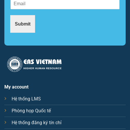
E
m
m
a
a
i
i
l
Submit
l
E
*
m
a
i
l
*
My account
Hệ thống LMS
Phòng họp Quốc tế
Hệ thống đăng ký tín chỉ