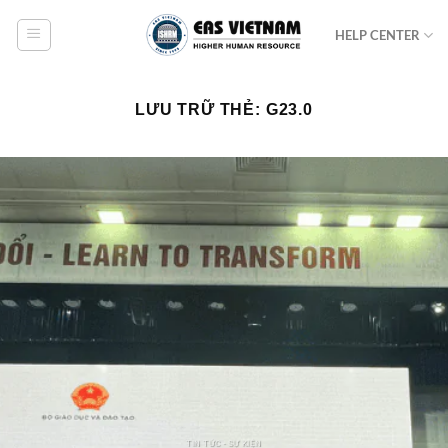
Bỏ
HELP CENTER
qua
nội
dung
LƯU TRỮ THẺ:
G23.0
TIN TỨC - SỰ KIỆN