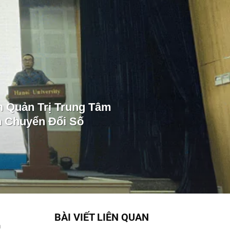
n Quản Trị Trung Tâm
 Chuyển Đổi Số
BÀI VIẾT LIÊN QUAN
n