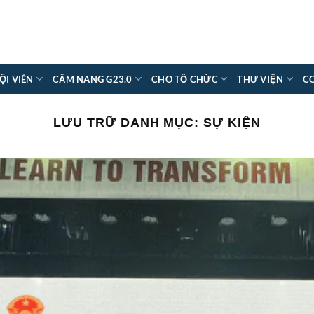
ỘI VIÊN
CẨM NANG G23.0
CHO TỔ CHỨC
THƯ VIỆN
C
LƯU TRỮ DANH MỤC:
SỰ KIỆN