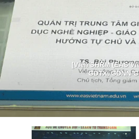
[Viện SHRM (EAS Việ
GDTX, GDNN-GD