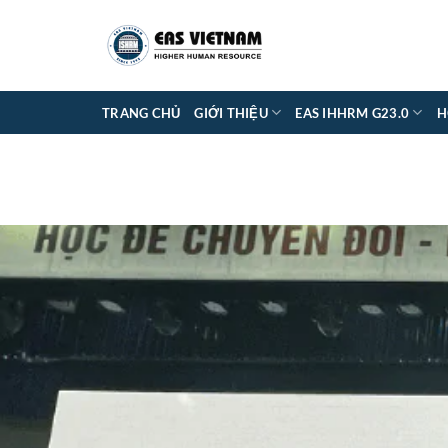
Bỏ
qua
nội
dung
TRANG CHỦ
GIỚI THIỆU
EAS IHHRM G23.0
H