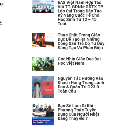
EAS Việt Nam Hợp Tác
Tự
Với TT. GDNN-GDTX TP.
Lào Cai Trong Đào Tạo
Kỹ Năng Quốc Tế Cho
Học Sinh Từ 12 – 15
:
Tuổi
Thực Chất Trong Giáo
Dục Để Tạo Ra Những
Công Dân Trẻ Có Tư Duy
Sáng Tạo Và Phản Biện
Góc Nhìn Giáo Dục Đại
Học Việt Nam
Nguyên Tắc Hướng Vào
Khách Hàng Trong Lãnh
Đạo & Quản Trị G23.0
Toàn Cầu
Bạn Sẽ Làm Gì Khi
Phương Thức Tuyển
Dụng Của Người Nhật
Đang Thay Đổi?