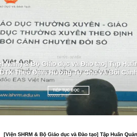
TIN TỨC - SỰ KIỆN
t Nam) & Bộ Giáo dục và Đào tạo] Tập Huấ
TX Theo Định Hướng Tự Chủ Và Bối Cảnh
TIẾP TỤC ĐỌC
→
[Viện SHRM & Bộ Giáo dục và Đào tạo] Tập Huấn Quả