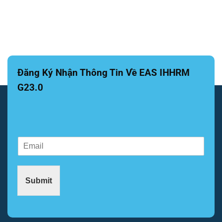
Đăng Ký Nhận Thông Tin Về EAS IHHRM
G23.0
E
E
m
m
a
a
i
i
l
Submit
l
*
*
E
m
a