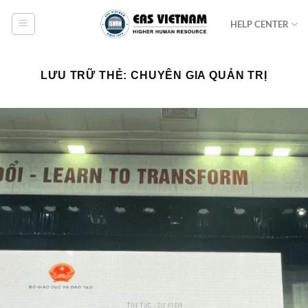
Bỏ
HELP CENTER
qua
nội
dung
LƯU TRỮ THẺ:
CHUYÊN GIA QUẢN TRỊ
TIN TỨC - SỰ KIỆN