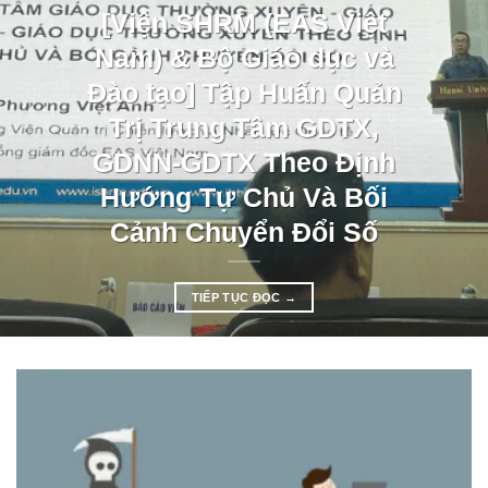
[Viện SHRM (EAS Việt
Nam) & Bộ Giáo dục và
Đào tạo] Tập Huấn Quản
Trị Trung Tâm GDTX,
GDNN-GDTX Theo Định
Hướng Tự Chủ Và Bối
Cảnh Chuyển Đổi Số
TIẾP TỤC ĐỌC
→