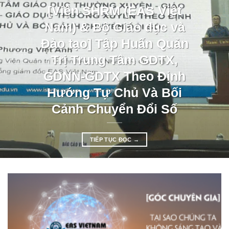
[Viện SHRM (EAS Việt
Nam) & Bộ Giáo dục và
Đào tạo] Tập Huấn Quản
Trị Trung Tâm GDTX,
GDNN-GDTX Theo Định
Hướng Tự Chủ Và Bối
Cảnh Chuyển Đổi Số
TIẾP TỤC ĐỌC
→