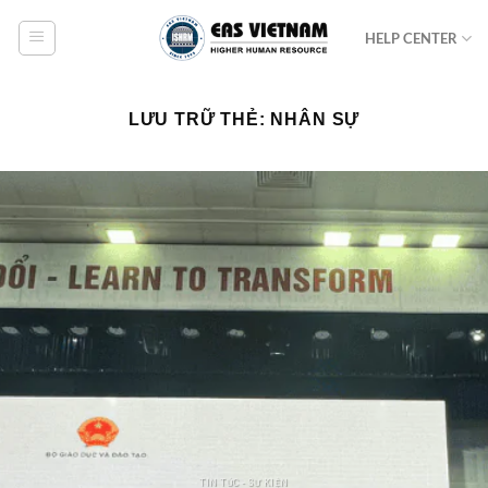
Bỏ
HELP CENTER
qua
nội
dung
LƯU TRỮ THẺ:
NHÂN SỰ
TIN TỨC - SỰ KIỆN