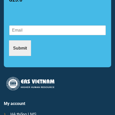
E
E
m
m
a
a
i
i
l
Submit
l
E
*
m
a
i
l
E
m
a
i
l
My account
Hệ thống LMS